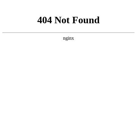
网站地图
中国永春翁公祠武术馆
设为首页
加入收藏
联系我们
网站首页
武馆概况
拳术简介
馆务活动
拳术套路
学术交流