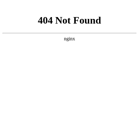
网站地图
中国永春翁公祠武术馆
设为首页
加入收藏
联系我们
网站首页
武馆概况
拳术简介
馆务活动
拳术套路
学术交流