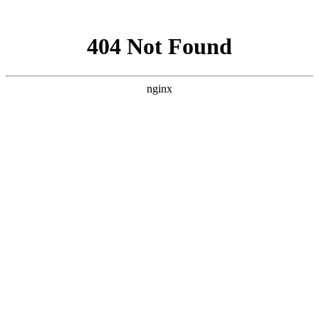
网站地图
中国永春翁公祠武术馆
设为首页
加入收藏
联系我们
网站首页
武馆概况
拳术简介
馆务活动
拳术套路
学术交流