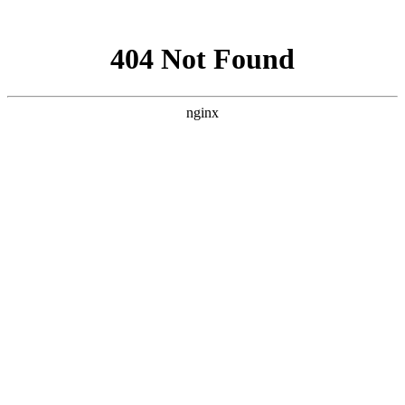
网站地图
中国永春翁公祠武术馆
设为首页
加入收藏
联系我们
网站首页
武馆概况
拳术简介
馆务活动
拳术套路
学术交流