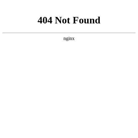
网站地图
中国永春翁公祠武术馆
设为首页
加入收藏
联系我们
网站首页
武馆概况
拳术简介
馆务活动
拳术套路
学术交流