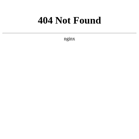
网站地图
中国永春翁公祠武术馆
设为首页
加入收藏
联系我们
网站首页
武馆概况
拳术简介
馆务活动
拳术套路
学术交流